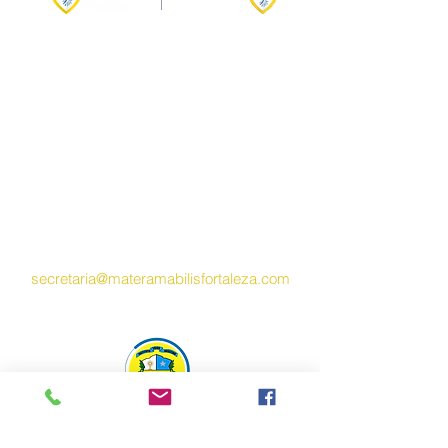
Entre em contato
(85) 3283-4043
​(85)
99689-0012
Endereço
Rua Padre Anchieta, 438
Monte Castelo
CEP:
60325-520
Fortaleza - CE
Trabalhe conosco
Envie seu currículo para
secretaria@materamabilisfortaleza.com
INSTITUTO JOSEFINO
Conheça a
Congregação Josefina